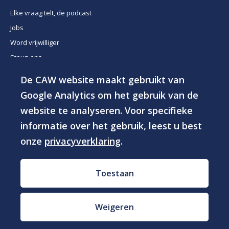
Elke vraag telt, de podcast
Jobs
Word vrijwilliger
Steun ons
De CAW website maakt gebruikt van
© 2026 - CAW Groep vzw
Google Analytics om het gebruik van de
website te analyseren. Voor specifieke
Privacyverklaring
Toegankelijkheidsverklaring
informatie over het gebruik, leest u best
Cookies
onze
privacyverklaring
.
Disclaimer
Toestaan
Website door
Weigeren