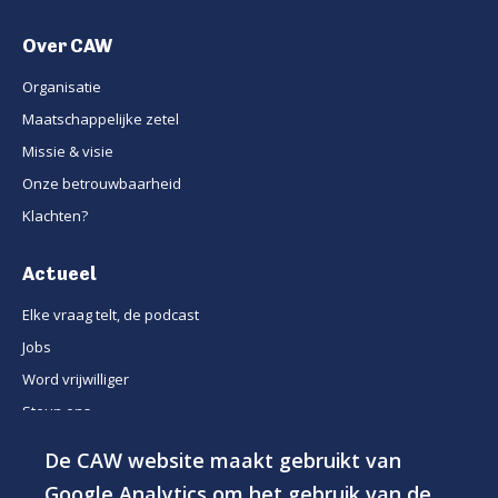
Over CAW
Organisatie
Maatschappelijke zetel
Missie & visie
Onze betrouwbaarheid
Klachten?
Actueel
Elke vraag telt, de podcast
Jobs
Word vrijwilliger
Steun ons
De CAW website maakt gebruikt van
© 2026 - CAW Groep vzw
Google Analytics om het gebruik van de