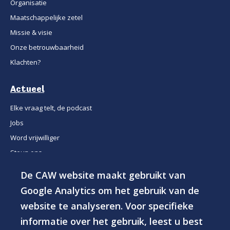
Organisatie
Maatschappelijke zetel
Missie & visie
Onze betrouwbaarheid
Klachten?
Actueel
Elke vraag telt, de podcast
Jobs
Word vrijwilliger
Steun ons
De CAW website maakt gebruikt van
© 2026 - CAW Groep vzw
Google Analytics om het gebruik van de
website te analyseren. Voor specifieke
Privacyverklaring
Toegankelijkheidsverklaring
informatie over het gebruik, leest u best
Cookies