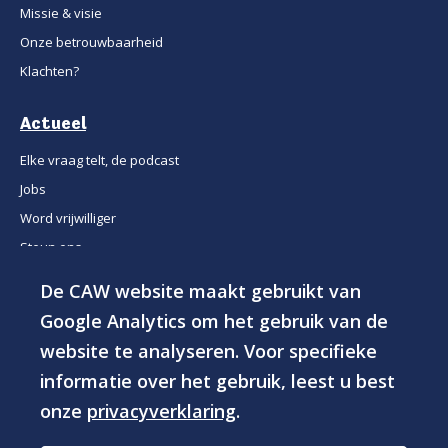
Missie & visie
Onze betrouwbaarheid
Klachten?
Actueel
Elke vraag telt, de podcast
Jobs
Word vrijwilliger
Steun ons
De CAW website maakt gebruikt van
© 2026 - CAW Groep vzw
Google Analytics om het gebruik van de
website te analyseren. Voor specifieke
Privacyverklaring
Toegankelijkheidsverklaring
informatie over het gebruik, leest u best
Cookies
onze
privacyverklaring
.