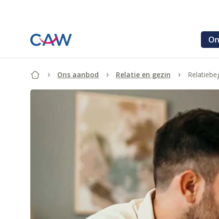
Ga verder naar de hoofdinhoud.
On
Ons aanbod
Relatie en gezin
Relatiebe
Begin van de inhoud.