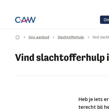
Ga verder naar de hoofdinhoud.
On
Ons aanbod
Slachtofferhulp
Vind slacht
Begin van de inhoud.
Vind slachtofferhulp i
Heb je iets e
terecht bij h