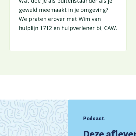
Wat doe je als buitenstaander als je
geweld meemaakt in je omgeving?
We praten erover met Wim van
hulplijn 1712 en hulpverlener bij CAW.
Podcast
Deze aflever