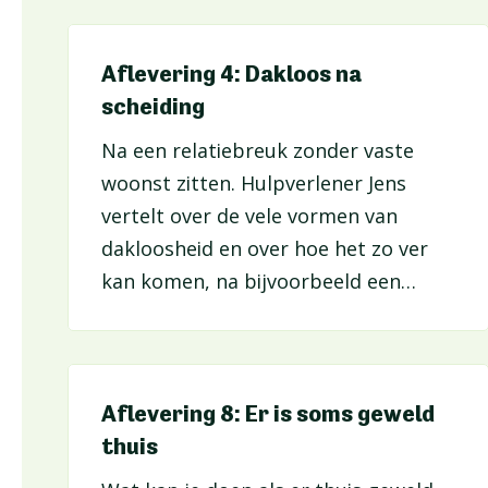
maken.
Aflevering 4: Dakloos na
scheiding
Na een relatiebreuk zonder vaste
woonst zitten. Hulpverlener Jens
vertelt over de vele vormen van
dakloosheid en over hoe het zo ver
kan komen, na bijvoorbeeld een
scheiding, een conflict, schulden of
achterstallige huur. En over wat dat
met je doet, mentaal en praktisch.
Aflevering 8: Er is soms geweld
thuis