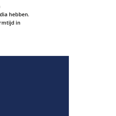
n
edia hebben.
rmtijd in