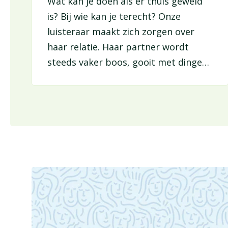
Wat kan je doen als er thuis geweld
is? Bij wie kan je terecht? Onze
luisteraar maakt zich zorgen over
haar relatie. Haar partner wordt
steeds vaker boos, gooit met dingen,
en slaat haar soms. Ze schaamt zich
en wil vooral dat alles weer wordt
zoals vroeger. Wim van hulplijn 1712
en van CAW gaat in op wat
intrafamiliaal geweld is