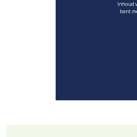
Inhoud v
bent m