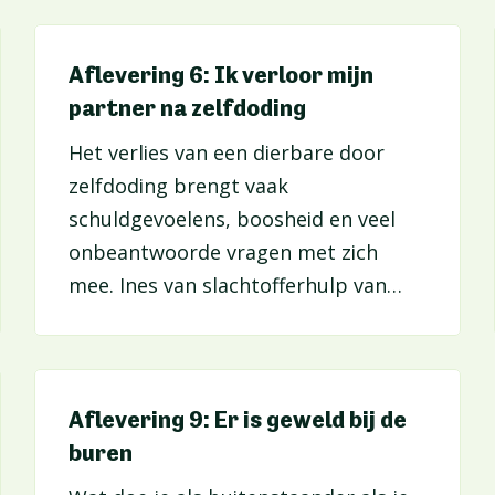
praktische tips komen aan bod.
Aflevering 6: Ik verloor mijn
partner na zelfdoding
Het verlies van een dierbare door
zelfdoding brengt vaak
schuldgevoelens, boosheid en veel
onbeantwoorde vragen met zich
mee. Ines van slachtofferhulp van
CAW legt uit hoe je hiermee kan
omgaan en hoe nabestaanden stap
voor stap steun vinden.
Aflevering 9: Er is geweld bij de
buren