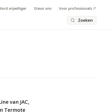
Word vrijwilliger
Steun ons
Voor professionals
Zoeken
ine van JAC,
om Termote