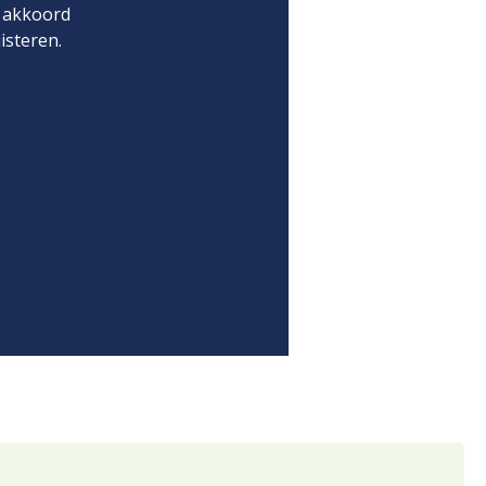
e akkoord
isteren.