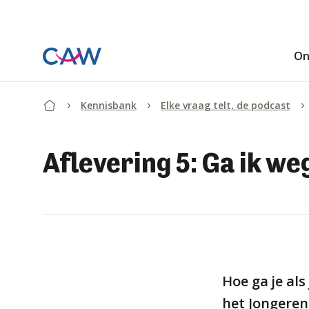
Ga verder naar de hoofdinhoud.
On
Kennisbank
Elke vraag telt, de podcast
Begin van de inhoud.
Aflevering 5: Ga ik we
Hoe ga je al
het Jongere