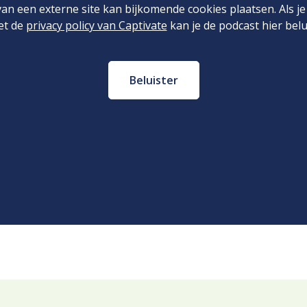
an een externe site kan bijkomende cookies plaatsen. Als j
et de
privacy policy van Captivate
kan je de podcast hier belu
Beluister